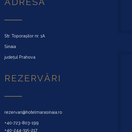
ADRESĂ
Str. Toporașilor nr. 1A
Sinaia
județul Prahova
REZERVĂRI
rezervari@hotelmarasinaia.ro
+40-723-803-199
+40-244-315-217