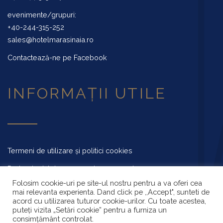
evenimente/grupuri:
+40-244-315-252
sales@hotelmarasinaia.ro
Contactează-ne pe Facebook
INFORMAȚII UTILE
Termeni de utilizare și politici cookies
Protecția datelor cu caracter personal
Folosim cookie-uri pe site-ul nostru pentru a va oferi cea
Anunțuri publice
mai relevanta experienta. Dand click pe ,,Accept", sunteti de
acord cu utilizarea tuturor cookie-urilor. Cu toate acestea,
Meniu restaurant
puteți vizita „Setări cookie” pentru a furniza un
consimțământ controlat.