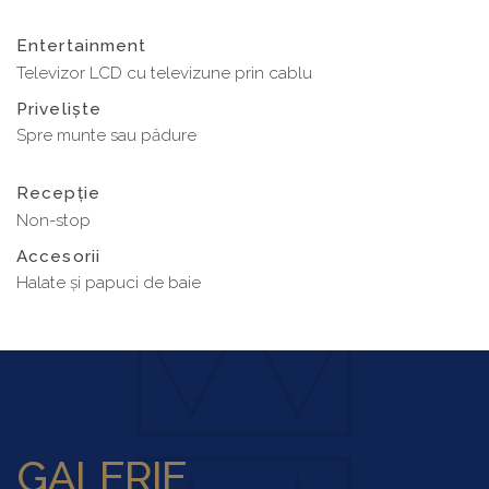
Entertainment
Televizor LCD cu televizune prin cablu
Priveliște
Spre munte sau pădure
Recepție
Non-stop
Accesorii
Halate și papuci de baie
GALERIE