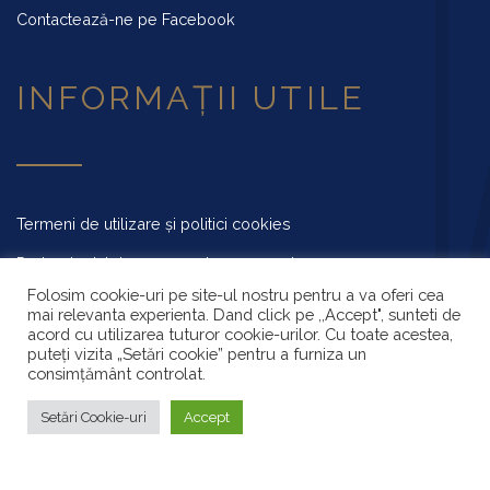
Contactează-ne pe Facebook
INFORMAȚII UTILE
Termeni de utilizare și politici cookies
Protecția datelor cu caracter personal
Folosim cookie-uri pe site-ul nostru pentru a va oferi cea
Anunțuri publice
mai relevanta experienta. Dand click pe ,,Accept", sunteti de
acord cu utilizarea tuturor cookie-urilor. Cu toate acestea,
Meniu restaurant
puteți vizita „Setări cookie” pentru a furniza un
consimțământ controlat.
Setări Cookie-uri
Accept