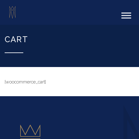
CART
[woocommerce_cart]